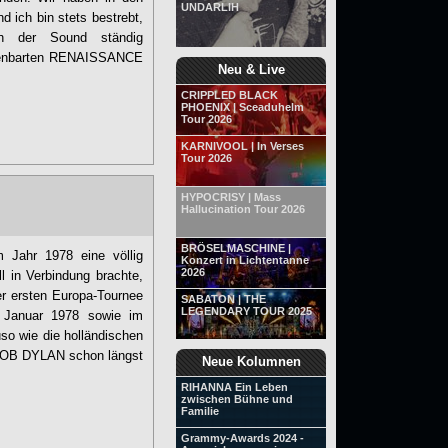
UNDARLIH
d ich bin stets bestrebt,
ch der Sound ständig
offenbarten RENAISSANCE
Neu & Live
CRIPPLED BLACK
PHOENIX | Sceaduhelm
Tour 2026
KARNIVOOL | In Verses
Tour 2026
HYPOCRISY | Mass
Hallucination Tour 2026
BRÖSELMASCHINE |
ahr 1978 eine völlig
Konzert in Lichtentanne
2026
 in Verbindung brachte,
er ersten Europa-Tournee
SABATON | THE
LEGENDARY TOUR 2025
. Januar 1978 sowie im
so wie die holländischen
 BOB DYLAN schon längst
Neue Kolumnen
RIHANNA Ein Leben
zwischen Bühne und
Familie
Grammy-Awards 2024 -