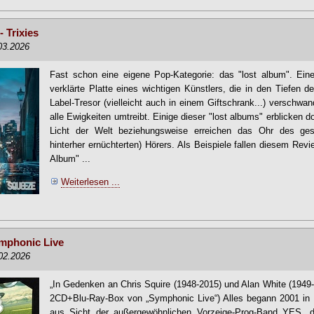
 Trixies
.03.2026
Fast schon eine eigene Pop-Kategorie: das "lost album". Ei
verklärte Platte eines wichtigen Künstlers, die in den Tiefen d
Label-Tresor (vielleicht auch in einem Giftschrank...) verschwa
alle Ewigkeiten umtreibt. Einige dieser "lost albums" erblicken
Licht der Welt beziehungsweise erreichen das Ohr des ges
hinterher ernüchterten) Hörers. Als Beispiele fallen diesem Rev
Album" ...
Weiterlesen ...
mphonic Live
.02.2026
„In Gedenken an Chris Squire (1948-2015) und Alan White (1949
2CD+Blu-Ray-Box von „Symphonic Live“) Alles begann 2001 in 
aus Sicht der außergewöhnlichen Vorzeige-Prog-Band YES, d