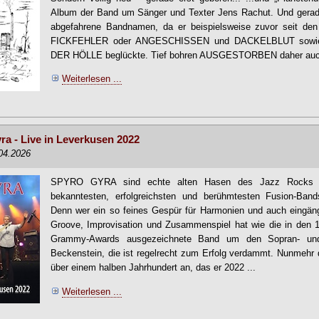
Album der Band um Sänger und Texter Jens Rachut. Und gerade
abgefahrene Bandnamen, da er beispielsweise zuvor seit den
FICKFEHLER oder ANGESCHISSEN und DACKELBLUT sow
DER HÖLLE beglückte. Tief bohren AUSGESTORBEN daher auch
Weiterlesen ...
a - Live in Leverkusen 2022
.04.2026
SPYRO GYRA sind echte alten Hasen des Jazz Rocks u
bekanntesten, erfolgreichsten und berühmtesten Fusion-Band
Denn wer ein so feines Gespür für Harmonien und auch eingän
Groove, Improvisation und Zusammenspiel hat wie die in den 1
Grammy-Awards ausgezeichnete Band um den Sopran- und
Beckenstein, die ist regelrecht zum Erfolg verdammt. Nunmehr da
über einem halben Jahrhundert an, das er 2022 ...
Weiterlesen ...