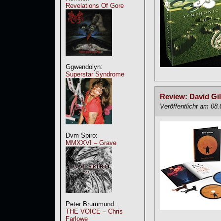
Revelations Of Gore
Ggwendolyn:
Superstar Syndrome
Review: David Gil
Veröffentlicht am 08
Dvm Spiro:
MMXXVI – Grave
Peter Brummund:
THE VOICE – Chris
Farlowe