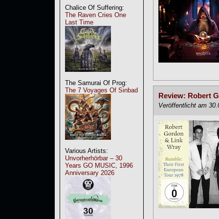
Chalice Of Suffering:
The Raven Cries One
Last Time
The Samurai Of Prog:
The 7 Voyages Of Sinbad
Review: Robert G
Veröffentlicht am 30
Various Artists:
Unvorherhörbar – 30
Years GO MUSIC, 1996
Anniversary 2026