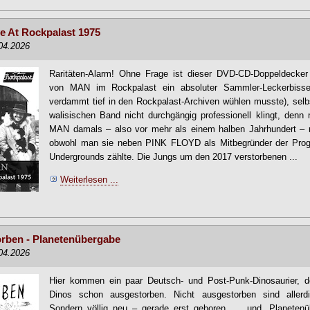
e At Rockpalast 1975
.04.2026
Raritäten-Alarm! Ohne Frage ist dieser DVD-CD-Doppeldecker 
von MAN im Rockpalast ein absoluter Sammler-Leckerbiss
verdammt tief in den Rockpalast-Archiven wühlen musste), sel
walisischen Band nicht durchgängig professionell klingt, den
MAN damals – also vor mehr als einem halben Jahrhundert – 
obwohl man sie neben PINK FLOYD als Mitbegründer der Prog
Undergrounds zählte. Die Jungs um den 2017 verstorbenen ...
Weiterlesen ...
rben - Planetenübergabe
.04.2026
Hier kommen ein paar Deutsch- und Post-Punk-Dinosaurier, de
Dinos schon ausgestorben. Nicht ausgestorben sind all
Sondern völlig neu – gerade erst geboren... ...und „Planeten