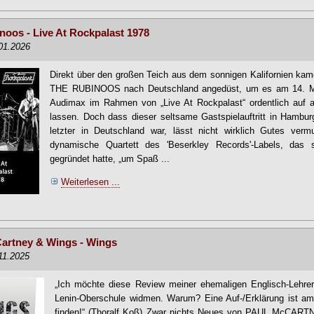
noos - Live At Rockpalast 1978
.01.2026
Direkt über den großen Teich aus dem sonnigen Kalifornien ka
THE RUBINOOS nach Deutschland angedüst, um es am 14. M
Audimax im Rahmen von „Live At Rockpalast“ ordentlich auf 
lassen. Doch dass dieser seltsame Gastspielauftritt in Hamburg
letzter in Deutschland war, lässt nicht wirklich Gutes ver
dynamische Quartett des 'Beserkley Records'-Labels, das
gegründet hatte, „um Spaß ...
Weiterlesen ...
artney & Wings - Wings
.11.2025
„Ich möchte diese Review meiner ehemaligen Englisch-Lehre
Lenin-Oberschule widmen. Warum? Eine Auf-/Erklärung ist a
finden!“ (Thoralf Koß) Zwar nichts Neues von PAUL McCAR