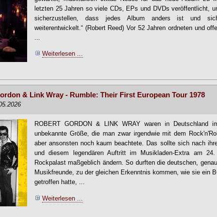
letzten 25 Jahren so viele CDs, EPs und DVDs veröffentlicht, un
sicherzustellen, dass jedes Album anders ist und si
weiterentwickelt.“ (Robert Reed) Vor 52 Jahren ordneten und 
...
Weiterlesen ...
ordon & Link Wray - Rumble: Their First European Tour 1978
.05.2026
ROBERT GORDON & LINK WRAY waren in Deutschland im J
unbekannte Größe, die man zwar irgendwie mit dem Rock'n'Roll
aber ansonsten noch kaum beachtete. Das sollte sich nach ihr
und diesem legendären Auftritt im Musikladen-Extra am 24
Rockpalast maßgeblich ändern. So durften die deutschen, genau
Musikfreunde, zu der gleichen Erkenntnis kommen, wie sie ein
getroffen hatte, ...
Weiterlesen ...