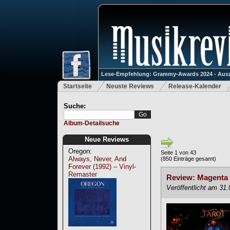
Lese-Empfehlung: Grammy-Awards 2024 - Ausz
Startseite
Neuste Reviews
Release-Kalender
Suche:
Album-Detailsuche
Neue Reviews
Oregon:
Seite 1 von 43
Always, Never, And
(850 Einträge gesamt)
Forever (1992) – Vinyl-
Remaster
Review: Magenta 
Veröffentlicht am 31