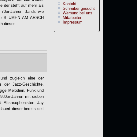
Kontakt
 der steht auf mehr als
Schreiber gesucht
 70er-Jahren Bands wie
Werbung bei uns
ie BLUMEN AM ARSCH
Mitarbeiter
Impressum
 dieses ...
nd zugleich eine der
s der Jazz-Geschichte.
gige Melodien, Funk und
980er-Jahren mit sieben
 Altsaxophonisten Jay
uert dieser bereits seit