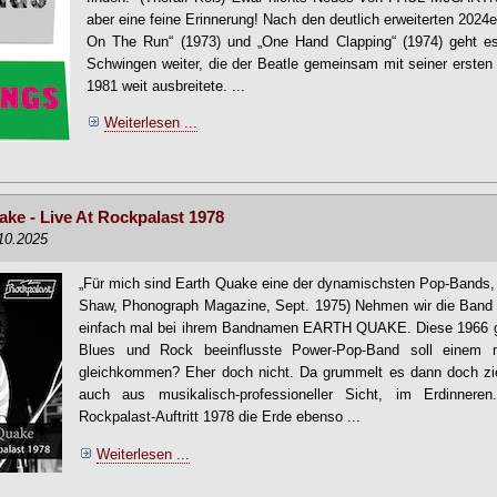
aber eine feine Erinnerung! Nach den deutlich erweiterten 2024
On The Run“ (1973) und „One Hand Clapping“ (1974) geht e
Schwingen weiter, die der Beatle gemeinsam mit seiner ersten
1981 weit ausbreitete. ...
Weiterlesen ...
ke - Live At Rockpalast 1978
.10.2025
„Für mich sind Earth Quake eine der dynamischsten Pop-Bands, d
Shaw, Phonograph Magazine, Sept. 1975) Nehmen wir die Band
einfach mal bei ihrem Bandnamen EARTH QUAKE. Diese 1966 ge
Blues und Rock beeinflusste Power-Pop-Band soll einem m
gleichkommen? Eher doch nicht. Da grummelt es dann doch zi
auch aus musikalisch-professioneller Sicht, im Erdinner
Rockpalast-Auftritt 1978 die Erde ebenso ...
Weiterlesen ...