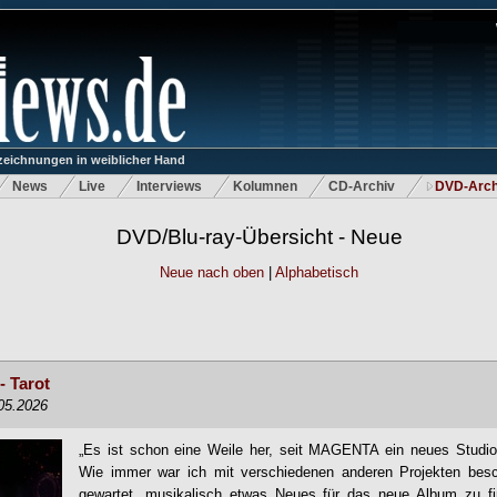
eichnungen in weiblicher Hand
News
Live
Interviews
Kolumnen
CD-Archiv
DVD-Arch
DVD/Blu-ray-Übersicht - Neue
Neue nach oben
|
Alphabetisch
- Tarot
.05.2026
„Es ist schon eine Weile her, seit MAGENTA ein neues Studioa
Wie immer war ich mit verschiedenen anderen Projekten besc
gewartet, musikalisch etwas Neues für das neue Album zu fi