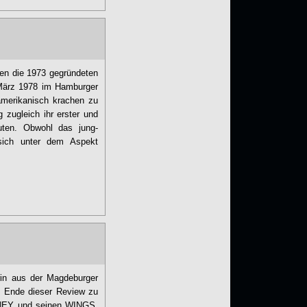
men die 1973 gegründeten
ärz 1978 im Hamburger
amerikanisch krachen zu
 zugleich ihr erster und
muten. Obwohl das jung-
 sich unter dem Aspekt
rin aus der Magdeburger
m Ende dieser Review zu
TNEY und seinen WINGS,