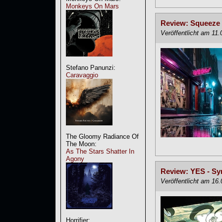
Monkeys On Mars
Review: Squeeze -
Veröffentlicht am 11
Stefano Panunzi:
Caravaggio
The Gloomy Radiance Of
The Moon:
As The Stars Shatter In
Agony
Review: YES - Sy
Veröffentlicht am 16
Horrifier: