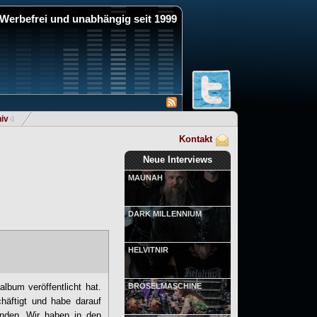
Werbefrei und unabhängig seit 1999
iv
Kontakt
Neue Interviews
MAUNAH
DARK MILLENNIUM
HELVITNIR
lbum veröffentlicht hat.
BRÖSELMASCHINE
häftigt und habe darauf
nden. Wir haben in den