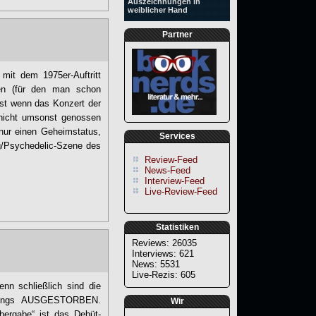
Auszeichnungen in
weiblicher Hand
Partner
mit dem 1975er-Auftritt
en (für den man schon
bst wenn das Konzert der
n nicht umsonst genossen
nur einen Geheimstatus,
Services
/Psychedelic-Szene des
Review-Feed
News-Feed
Interview-Feed
Live-Review-Feed
Statistiken
Reviews: 26035
Interviews: 621
News: 5531
Live-Rezis: 605
nn schließlich sind die
erdings AUSGESTORBEN.
Wir
übergabe“ ist das Debüt-