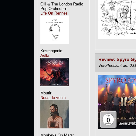
Olli & The London Radio
Pop Orchestra:
Life On Rennes
Kosmogonia:
Aella
Review: Spyro Gyr
Veröffentlicht am 03
Mourir:
Nous, le venin
Monkeys On Mars: