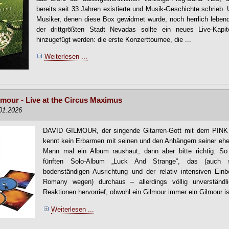
bereits seit 33 Jahren existierte und Musik-Geschichte schrieb. U
Musiker, denen diese Box gewidmet wurde, noch herrlich leben
der drittgrößten Stadt Nevadas sollte ein neues Live-Kapi
hinzugefügt werden: die erste Konzerttournee, die ...
Weiterlesen ...
mour - Live at the Circus Maximus
.01.2026
DAVID GILMOUR, der singende Gitarren-Gott mit dem PIN
kennt kein Erbarmen mit seinen und den Anhängern seiner eh
Mann mal ein Album raushaut, dann aber bitte richtig. S
fünften Solo-Album „Luck And Strange“, das (auch se
bodenständigen Ausrichtung und der relativ intensiven Einb
Romany wegen) durchaus – allerdings völlig unverständli
Reaktionen hervorrief, obwohl ein Gilmour immer ein Gilmour ist 
Weiterlesen ...