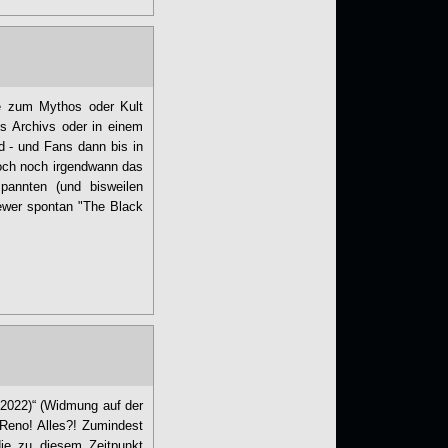
ne zum Mythos oder Kult
es Archivs oder in einem
nd - und Fans dann bis in
 doch noch irgendwann das
pannten (und bisweilen
iewer spontan "The Black
-2022)“ (Widmung auf der
Reno! Alles?! Zumindest
ie zu diesem Zeitpunkt