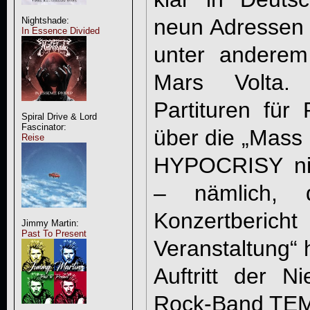
neun Adressen 
Nightshade:
In Essence Divided
unter anderem
Mars Volta
Partituren fü
Spiral Drive & Lord
Fascinator:
über die „Mass 
Reise
HYPOCRISY nic
– nämlich, 
Konzertberic
Jimmy Martin:
Past To Present
Veranstaltung“ 
Auftritt der N
Rock-Band TEM