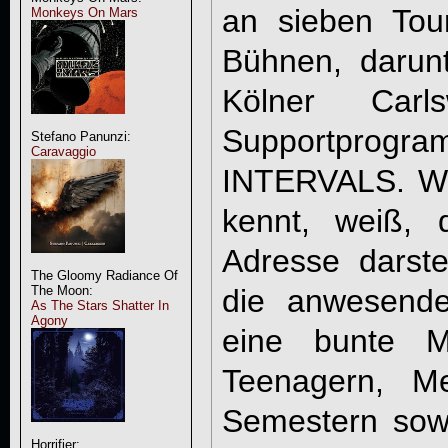
an sieben Tou
Monkeys On Mars
Bühnen, darunt
Kölner Carl
Supportprogra
Stefano Panunzi:
Caravaggio
INTERVALS. We
kennt, weiß, 
Adresse darste
The Gloomy Radiance Of
The Moon:
die anwesende
As The Stars Shatter In
Agony
eine bunte M
Teenagern, Me
Semestern sowi
Horrifier: