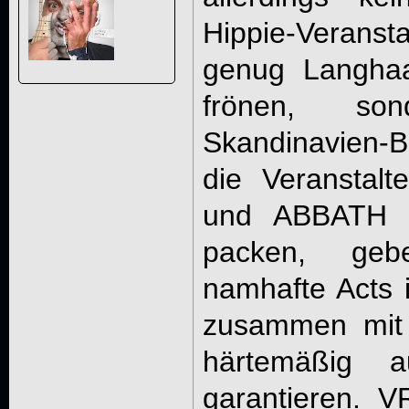
Hippie-Veran
genug Langhaa
frönen, so
Skandinavien-B
die Veranstal
und ABBATH i
packen, ge
namhafte Acts i
zusammen mit 
härtemäßig 
garantieren. 