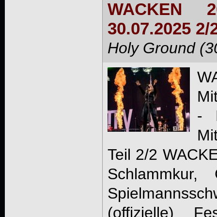
WACKEN 20
30.07.2025 2/
Holy Ground (3
W
Mi
- 
Mi
Teil 2/2 WAC
Schlammkur, 
Spielmanns
(offizielle) 