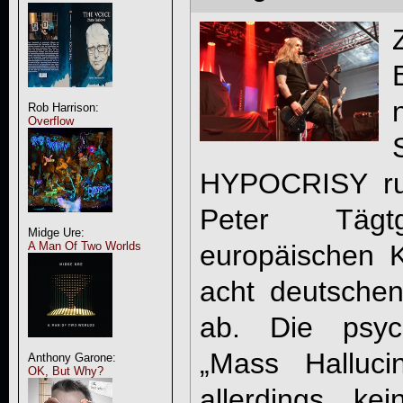
Rob Harrison:
Overflow
HYPOCRISY ru
Peter Tägt
Midge Ure:
A Man Of Two Worlds
europäischen K
acht deutsche
ab. Die psyc
„Mass Hallucin
Anthony Garone:
OK, But Why?
allerdings ke