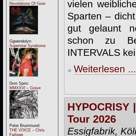
vielen weiblic
Revelations Of Gore
Sparten – dicht
gut gelaunt n
schon zu Be
Ggwendolyn:
Superstar Syndrome
INTERVALS kei
Weiterlesen ...
Dvm Spiro:
MMXXVI – Grave
HYPOCRISY | 
Tour 2026
Peter Brummund:
Essigfabrik, Kö
THE VOICE – Chris
Farlowe