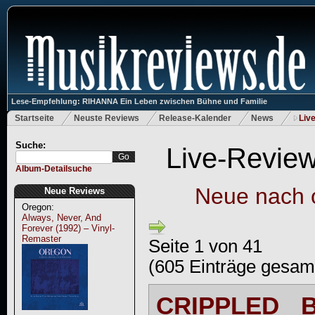
Lese-Empfehlung: RIHANNA Ein Leben zwischen Bühne und Familie
Startseite
Neuste Reviews
Release-Kalender
News
Liv
Suche:
Live-Review
Album-Detailsuche
Neue nach
Neue Reviews
Oregon:
Always, Never, And
Forever (1992) – Vinyl-
Remaster
Seite 1 von 41
(605 Einträge gesam
CRIPPLED 