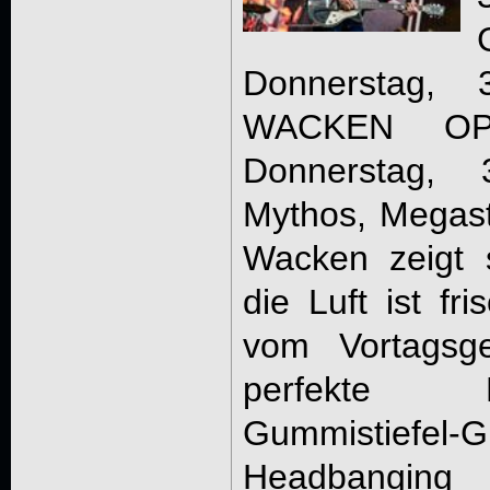
Donnerstag, 3
WACKEN O
Donnerstag, 3
Mythos, Megast
Wacken zeigt s
die Luft ist fr
vom Vortagsge
perfekte 
Gummistie
Headba