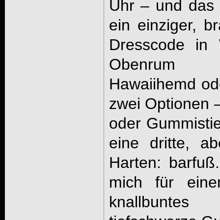
Uhr – und das 
ein einziger, b
Dresscode in 
Obenrum W
Hawaiihemd ode
zwei Optionen –
oder Gummistief
eine dritte, a
Harten: barfuß.
mich für einen
knallbunte