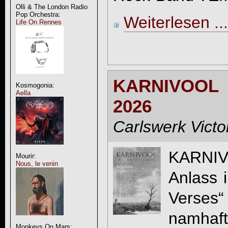
Olli & The London Radio
Pop Orchestra:
Weiterlesen ...
Life On Rennes
KARNIVOOL 
Kosmogonia:
Aella
2026
Carlswerk Victo
KARNI
Mourir:
Nous, le venin
Anlass 
Verse
namhaft
Monkeys On Mars: