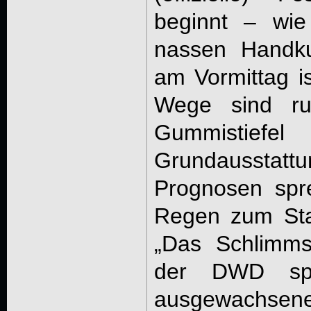
beginnt – wie
nassen Handku
am Vormittag is
Wege sind ru
Gummistie
Grundaussta
Prognosen spr
Regen zum Sta
„Das Schlimmst
der DWD spä
ausgewachsen