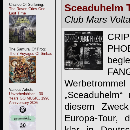
Sceaduhelm T
Chalice Of Suffering:
The Raven Cries One
Last Time
Club Mars Volta
CR
PHO
The Samurai Of Prog:
The 7 Voyages Of Sinbad
beg
FANG
Werbetrommel 
Various Artists:
„Sceaduhelm“ 
Unvorherhörbar – 30
Years GO MUSIC, 1996
Anniversary 2026
diesem Zweck 
Europa-Tour, 
klar in Deuts