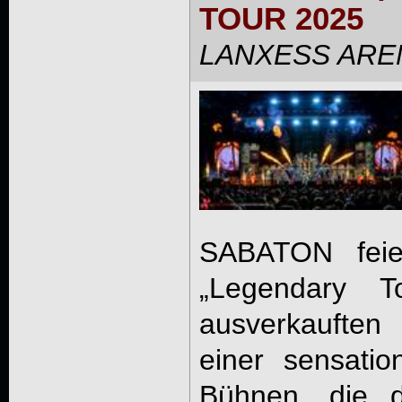
TOUR 2025
LANXESS ARENA
SABATON feier
„Legendary T
ausverkaufte
einer sensati
Bühnen, die d