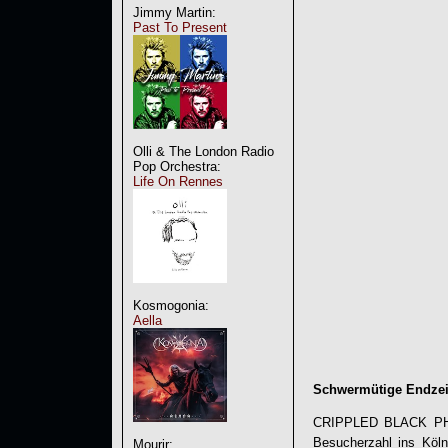
Jimmy Martin:
Past To Present
Olli & The London Radio
Pop Orchestra:
Life On Rennes
Kosmogonia:
Aella
Schwermütige Endze
CRIPPLED BLACK PHOEN
Besucherzahl ins Köln
Mourir: