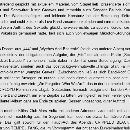
tredend gespickt mit aktuellem Material, vom Stapel ließ, präsentierte si
ist und Songwriter Justin Greaves und immerhin auch Sängerin Belinda Ko
n. Die Wechselhaftigkeit und fehlende Konstanz bei der Besetzung dürft
tudio- und nicht zuletzt als Live-Band zusammenzufinden und eine musikalis
diesem Auftritt des Sextetts glücklicherweise nichts zu spüren. Kordic, die
 Vokalistin gemausert hatte, ließ sich auch von etwaigen Mikrofon-Störun
Doppel aus „444“ und „Wyches And Basterdz“ (beide von anderen Alben) ver
erkollektiv der obligatorischen Aufgabe, die „Hits“ der aktuellen Platte 
zeit-Balladen“ zu nennen, hatte dabei in der Tat seine Berechtigung. Da
Ravenette“, sondern auch das postrockig-wehmutsvolle „Things Start Fallin
Gothic-Nummer „Vampire Graves“. Zwischendurch ließ es sich Band-Kopf G
ür politische Ansagen zu nutzen, und noch einmal querbeet ein paar alte
 sehnsüchtig erwartete „We Forgotten Who We Are“, das in der hochmelodisc
-FLOYD-Reminiszenz abgab. Spätestens hiernach festigte sich bei den An
ische Band zurecht um eine Zugabe zu bitten, wenngleich es kein Fehler gew
ilante“-Album ganz am Ende zu spielen. Dessen ungeachtet, guter Auftritt!
h mochte Kölns Club Mars Volta mit anderen Adressen zwar nicht mithalt
gen nicht nachteilig aus. Im Gegenteil, kam doch die etwas familiärere At
ute. Das galt sowohl für den Haupt-Act des Abends, CRIPPLED BLAC
r von TEMPEL FANG, die im Vorprogramm der britischen Dunkelmelancholi