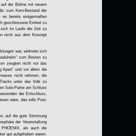
ch auf der Bühne mit neuem
rdic zum Kern-Bestand der
e es bereits einigermaßen
ch geschlossene Einheit zu
 sich im Laufe der Zeit zu
gen nicht aus dem Konzept
klungen war, widmete sich
„Sceaduhelm“ zum Besten zu
von zeugten nicht nur das
g Apart“ und vor allem die
reaves nicht nehmen, die
 Tracks unter das Volk zu
hen Solo-Partie am Schluss
wesenden der Entschluss,
esen wäre, das tolle Post-
en, auf die gute Stimmung
mosphäre der Veranstaltung
K PHOENIX, als auch die
ker gut aufgehoben waren.