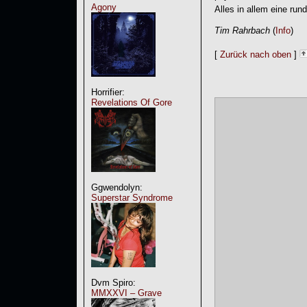
Agony
Alles in allem eine run
Tim Rahrbach
(
Info
)
[
Zurück nach oben
]
Horrifier:
Revelations Of Gore
Ggwendolyn:
Superstar Syndrome
Dvm Spiro:
MMXXVI – Grave