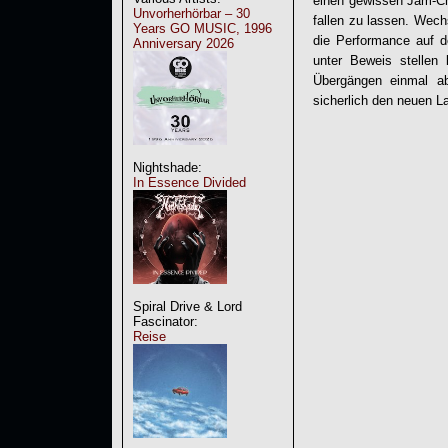
einen gewissen Jam-Ch
Unvorherhörbar – 30
fallen zu lassen. Wec
Years GO MUSIC, 1996
die Performance auf d
Anniversary 2026
unter Beweis stellen 
Übergängen einmal ab
sicherlich den neuen 
Nightshade:
In Essence Divided
Spiral Drive & Lord
Fascinator:
Reise