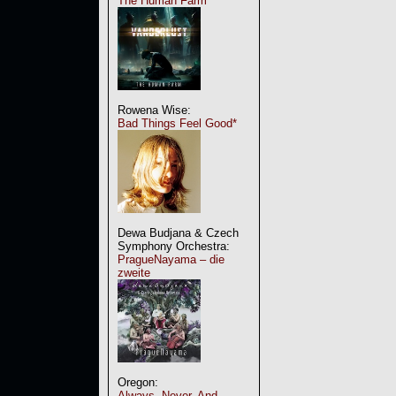
The Human Farm
Rowena Wise:
Bad Things Feel Good*
Dewa Budjana & Czech
Symphony Orchestra:
PragueNayama – die
zweite
Oregon:
Always, Never, And