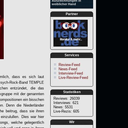
Auszeichnungen in
weiblicher Hand
Partner
Services
Review-Feed
News-Feed
Interview-Feed
lich, dass es sich laut
Live-Review-Feed
hen Psych-Rock-Band TEMPLE
hen entzündet, die das
Statistiken
kgruppe mit der genannten
Reviews: 26039
Kompositionen ein bisschen
Interviews: 621
en. Denn die Niederländer
News: 5531
e beitrug, dass sie ihren
Live-Rezis: 605
einzulullen. Dies war hier
Wir
ongs, welche gelegentlich