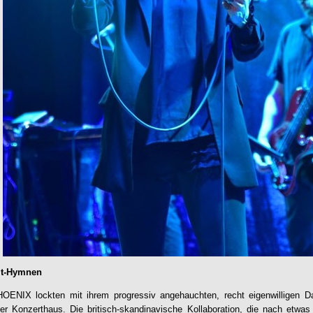
it-Hymnen
IX lockten mit ihrem progressiv angehauchten, recht eigenwilligen Da
er Konzerthaus. Die britisch-skandinavische Kollaboration, die nach etwa