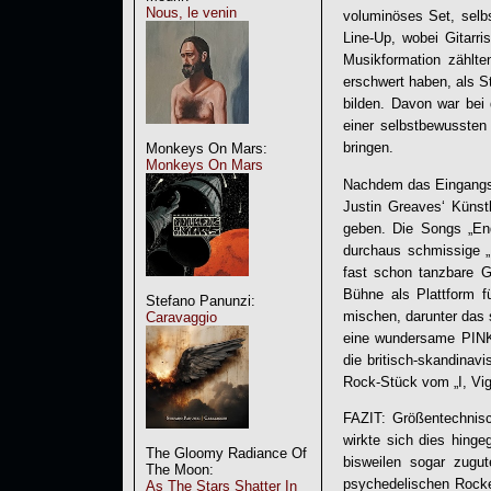
Nous, le venin
voluminöses Set, selbs
Line-Up, wobei Gitarr
Musikformation zählte
erschwert haben, als S
bilden. Davon war bei 
einer selbstbewussten
bringen.
Monkeys On Mars:
Monkeys On Mars
Nachdem das Eingangs-
Justin Greaves‘ Künstl
geben. Die Songs „End
durchaus schmissige „
fast schon tanzbare 
Bühne als Plattform f
Stefano Panunzi:
mischen, darunter das
Caravaggio
eine wundersame PINK
die britisch-skandinav
Rock-Stück vom „I, Vig
FAZIT: Größentechnisc
wirkte sich dies hinge
The Gloomy Radiance Of
bisweilen sogar zug
The Moon:
psychedelischen Rocke
As The Stars Shatter In