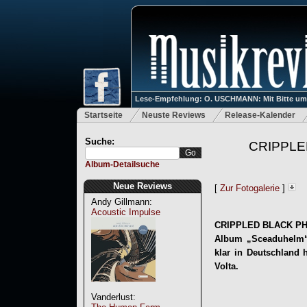
Lese-Empfehlung: O. USCHMANN: Mit Bitte um Ve
Startseite
Neuste Reviews
Release-Kalender
Suche:
CRIPPLED
Album-Detailsuche
Neue Reviews
[
Zur Fotogalerie
]
Andy Gillmann:
Acoustic Impulse
CRIPPLED BLACK PHOE
Album „Sceaduhelm“ 
klar in Deutschland
Volta.
Vanderlust: