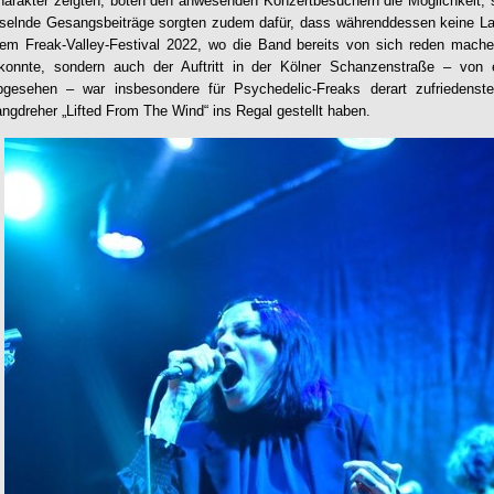
arakter zeigten, boten den anwesenden Konzertbesuchern die Möglichkeit, s
hselnde Gesangsbeiträge sorgten zudem dafür, dass währenddessen keine Lan
em Freak-Valley-Festival 2022, wo die Band bereits von sich reden machen
konnte, sondern auch der Auftritt in der Kölner Schanzenstraße – von 
gesehen – war insbesondere für Psychedelic-Freaks derart zufriedenst
Langdreher „Lifted From The Wind“ ins Regal gestellt haben.