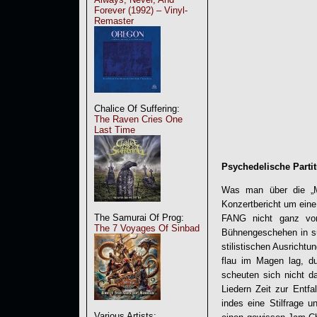
Forever (1992) – Vinyl-
Remaster
Chalice Of Suffering:
The Raven Cries One
Last Time
Psychedelische Parti
Was man über die „M
Konzertbericht um eine
The Samurai Of Prog:
FANG nicht ganz von
The 7 Voyages Of Sinbad
Bühnengeschehen in sü
stilistischen Ausrich
flau im Magen lag, du
scheuten sich nicht d
Liedern Zeit zur Entf
indes eine Stilfrage 
Various Artists: