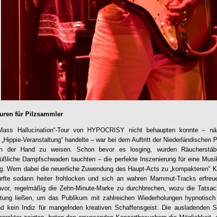
turen für Pilzsammler
ass Hallucination“-Tour von HYPOCRISY nicht behaupten konnte – näm
 „Hippie-Veranstaltung“ handelte – war bei dem Auftritt der Niederländisc
 der Hand zu weisen. Schon bevor es losging, wurden Räucherstäbc
ßliche Dampfschwaden tauchten – die perfekte Inszenierung für eine Musi
tung. Wem dabei die neuerliche Zuwendung des Haupt-Acts zu „kompakteren“ 
rfte sodann heiter frohlocken und sich an wahren Mammut-Tracks erfreu
avor, regelmäßig die Zehn-Minute-Marke zu durchbrechen, wozu die Tatsach
altung ließen, um das Publikum mit zahlreichen Wiederholungen hypnotisch 
und kein Indiz für mangelnden kreativen Schaffensgeist. Die ausladenden S