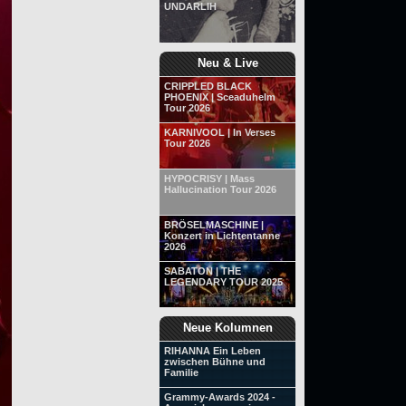
UNDARLIH
Neu & Live
CRIPPLED BLACK
PHOENIX | Sceaduhelm
Tour 2026
KARNIVOOL | In Verses
Tour 2026
HYPOCRISY | Mass
Hallucination Tour 2026
BRÖSELMASCHINE |
Konzert in Lichtentanne
2026
SABATON | THE
LEGENDARY TOUR 2025
Neue Kolumnen
RIHANNA Ein Leben
zwischen Bühne und
Familie
Grammy-Awards 2024 -