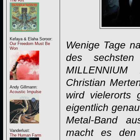
The Rift
Kefaya & Elaha Soroor:
Wenige Tage nac
Our Freedom Must Be
Won
des sechste
MILLENNIUM h
Christian Mert
Andy Gillmann:
Acoustic Impulse
wird vielerorts 
eigentlich gena
Metal-Band au
macht es den 
Vanderlust:
The Human Farm