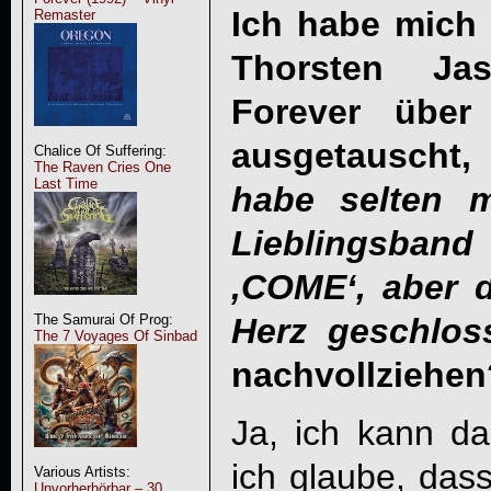
Ich habe mich 
Remaster
Thorsten Ja
Forever übe
ausgetauscht,
Chalice Of Suffering:
The Raven Cries One
Last Time
habe selten m
Lieblingsband
‚COME‘, aber 
Herz geschlo
The Samurai Of Prog:
The 7 Voyages Of Sinbad
nachvollziehen
Ja, ich kann da
ich glaube, das
Various Artists:
Unvorherhörbar – 30