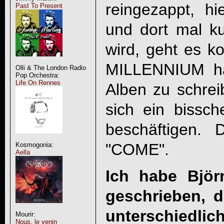
reingezappt, hi
Past To Present
und dort mal k
wird, geht es k
MILLENNIUM hab
Olli & The London Radio
Pop Orchestra:
Life On Rennes
Alben zu schrei
sich ein bissc
beschäftigen. 
"COME".
Kosmogonia:
Aella
Ich habe Björ
geschrieben, d
unterschiedlic
Mourir:
Nous, le venin