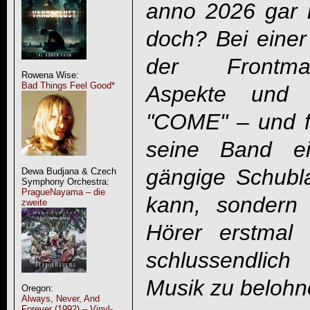
anno 2026 gar n
doch? Bei einer 
der Frontman
Rowena Wise:
Bad Things Feel Good*
Aspekte und
"COME" – und fr
seine Band e
gängige Schubla
Dewa Budjana & Czech
Symphony Orchestra:
PragueNayama – die
kann, sondern
zweite
Hörer erstmal 
schlussendlich
Musik zu belohn
Oregon:
Always, Never, And
Forever (1992) – Vinyl-