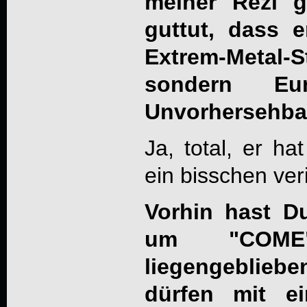
meiner Rezi g
guttut, dass 
Extrem-Metal-
sondern E
Unvorhersehbar
Ja, total, er h
ein bisschen veri
Vorhin hast D
um "COME"
liegengebliebe
dürfen mit 