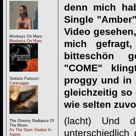
denn mich hab
Single "Amber"
Video gesehen
Monkeys On Mars:
mich gefragt
Monkeys On Mars
bitteschön 
"COME" kling
proggy und in
Stefano Panunzi:
Caravaggio
gleichzeitig s
wie selten zuvo
(lacht) Und d
The Gloomy Radiance Of
The Moon:
unterschiedlic
As The Stars Shatter In
Agony