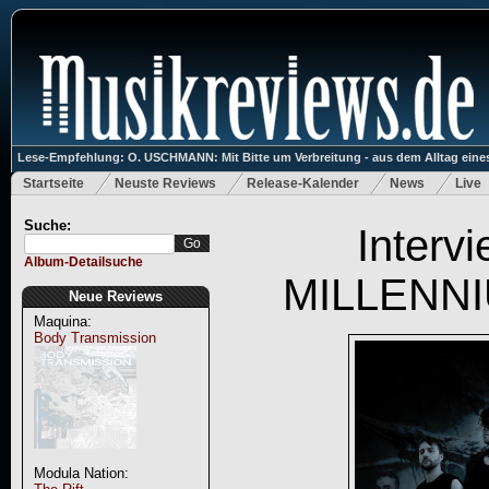
Lese-Empfehlung: O. USCHMANN: Mit Bitte um Verbreitung - aus dem Alltag eines
Startseite
Neuste Reviews
Release-Kalender
News
Live
Suche:
Interv
Album-Detailsuche
MILLENNIU
Neue Reviews
Maquina:
Body Transmission
Modula Nation: