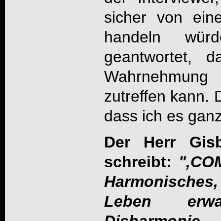
sicher von ei
handeln wür
geantwortet, 
Wahrnehmung 
zutreffen kann. 
dass ich es gan
Der Herr Gis
schreibt:
"‚COM
Harmonisches
Leben erw